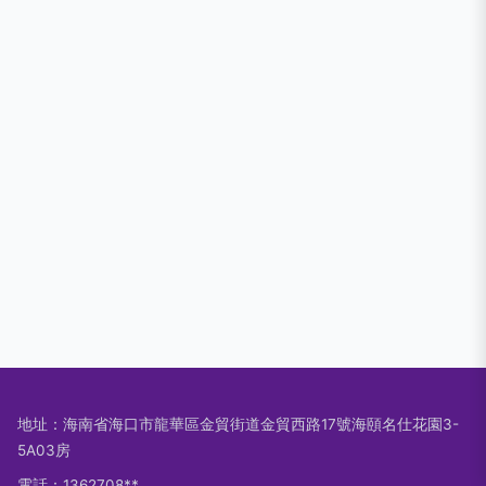
地址：海南省海口市龍華區金貿街道金貿西路17號海頤名仕花園3-
5A03房
電話：1362708**